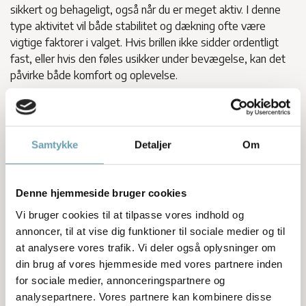
sikkert og behageligt, også når du er meget aktiv. I denne
type aktivitet vil både stabilitet og dækning ofte være
vigtige faktorer i valget. Hvis brillen ikke sidder ordentligt
fast, eller hvis den føles usikker under bevægelse, kan det
påvirke både komfort og oplevelse.
Mange vil derfor have fokus på:
sikker og stabil pasform
Samtykke
Detaljer
Om
god dækning omkring øjnene
komfort ved længere tids brug
en model, der fungerer godt i stærkt lys og ved reflekser
Denne hjemmeside bruger cookies
Vi bruger cookies til at tilpasse vores indhold og
Til vandsport er det især en fordel at tage udgangspunkt i,
annoncer, til at vise dig funktioner til sociale medier og til
hvordan brillen føles i praksis. Det handler ikke kun om
at analysere vores trafik. Vi deler også oplysninger om
udseende, men om hvor godt den bliver siddende, og om
din brug af vores hjemmeside med vores partnere inden
den virker behagelig i krævende lysforhold.
for sociale medier, annonceringspartnere og
analysepartnere. Vores partnere kan kombinere disse
Solbriller til padel og tennis