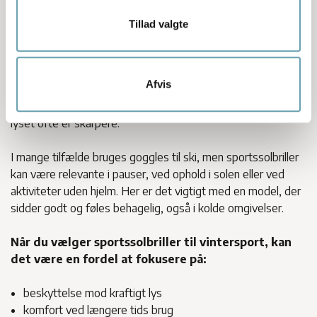
god dækning uden at begrænse udsynet
Tillad valgte
Sportssolbriller til ski og vintersport
Ved ski og andre vintersportsgrene kan solens lys opleves
Afvis
ekstra kraftigt, fordi det reflekteres fra sneen. Det kan gøre
det udfordrende for øjnene, især i klart vejr og i højden, hvor
lyset ofte er skarpere.
I mange tilfælde bruges goggles til ski, men sportssolbriller
kan være relevante i pauser, ved ophold i solen eller ved
aktiviteter uden hjelm. Her er det vigtigt med en model, der
sidder godt og føles behagelig, også i kolde omgivelser.
Når du vælger sportssolbriller til vintersport, kan
det være en fordel at fokusere på:
beskyttelse mod kraftigt lys
komfort ved længere tids brug