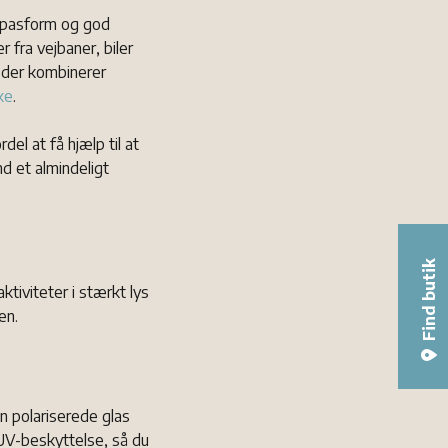
il pasform og god
 fra vejbaner, biler
, der kombinerer
ke
.
del at få hjælp til at
d et almindeligt
Find butik
tiviteter i stærkt lys
en.
n polariserede glas
 UV-beskyttelse, så du