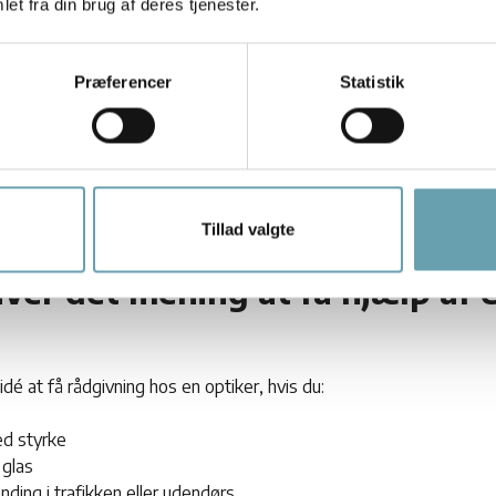
et fra din brug af deres tjenester.
 eller hat være en god løsning ved stærk sol.
 UV stråler – Læs her hvordan
Præferencer
Statistik
Tillad valgte
ver det mening at få hjælp af 
é at få rådgivning hos en optiker, hvis du:
ed styrke
 glas
ding i trafikken eller udendørs