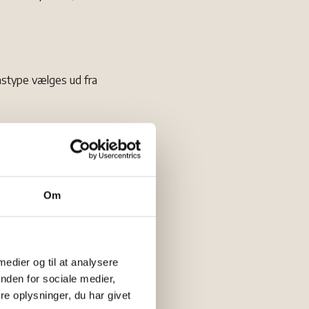
lastype vælges ud fra
de
solbrillerne beskytter
kerer 99-100 % af
Om
med øget risiko for
som beskyttelse og
 medier og til at analysere
nden for sociale medier,
e oplysninger, du har givet
 her kan solbriller