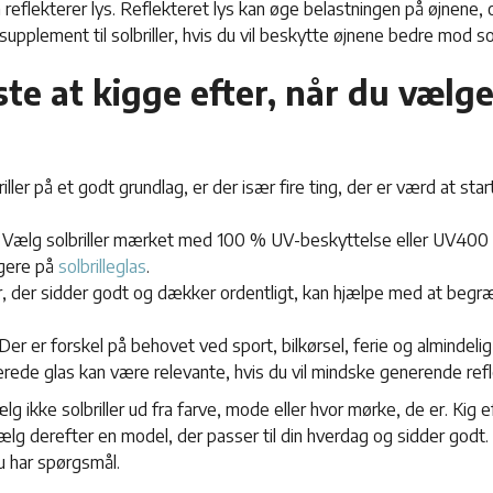
 reflekterer lys. Reflekteret lys kan øge belastningen på øjnene
upplement til solbriller, hvis du vil beskytte øjnene bedre mod so
ste at kigge efter, når du vælge
iller på et godt grundlag, er der især fire ting, der er værd at sta
Vælg solbriller mærket med 100 % UV-beskyttelse eller UV400 
ogere på
solbrilleglas
.
er, der sidder godt og dækker ordentligt, kan hjælpe med at beg
Der er forskel på behovet ved sport, bilkørsel, ferie og almindeli
erede glas kan være relevante, hvis du vil mindske generende ref
ælg ikke solbriller ud fra farve, mode eller hvor mørke, de er. Kig
g derefter en model, der passer til din hverdag og sidder godt. V
u har spørgsmål.