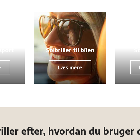
 sport
Solbriller til bilen
So
e
Læs mere
iller efter, hvordan du bruger