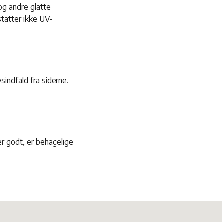
og andre glatte
statter ikke UV-
indfald fra siderne.
er godt, er behagelige