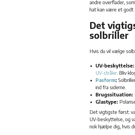
andre overflader, som
hat kan være et godt s
Det vigtig
solbriller
Hvis du vil vælge solbr
UV-beskyttelse:
UV-stråler
. Bliv kl
Pasform
:
Solbrill
ind fra siderne.
Brugssituation:
Glastype:
Polaris
Det vigtigste først: v
UV-beskyttelse, og væl
nok hjælpe dig, hvis d