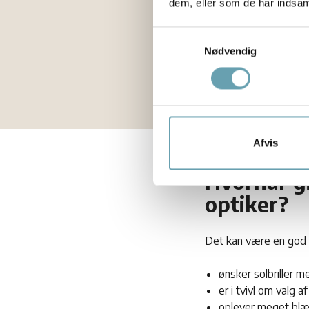
dem, eller som de har indsaml
kombineret med skygge
Samtykkevalg
Beskyt øjnene mod
Nødvendig
Afvis
Hvornår gi
optiker?
Det kan være en god id
ønsker solbriller m
er i tvivl om valg af
oplever meget blæn