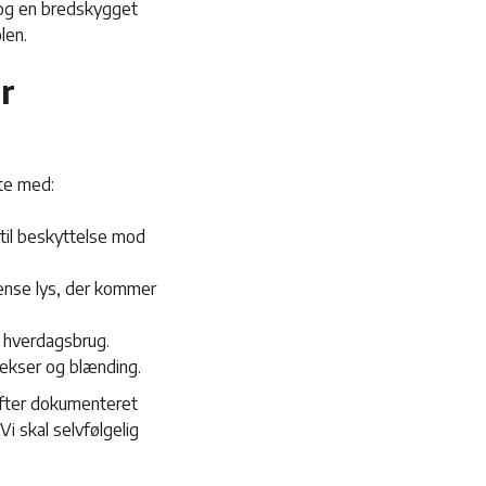
, og en bredskygget
len.
r
rte med:
til beskyttelse mod
rænse lys, der kommer
g hverdagsbrug.
lekser og blænding.
 efter dokumenteret
i skal selvfølgelig