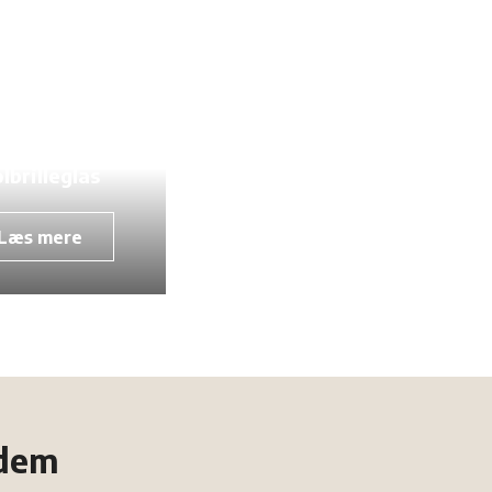
lbrilleglas
Læs mere
 dem