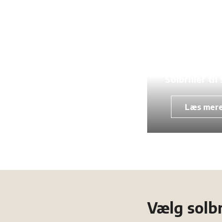
Solbriller til
Læs mer
Vælg solbr