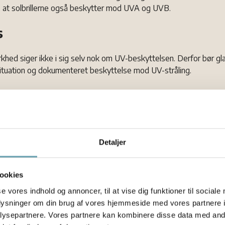
e, at solbrillerne også beskytter mod UVA og UVB.
s
khed siger ikke i sig selv nok om UV-beskyttelsen. Derfor bør g
ituation og dokumenteret beskyttelse mod UV-stråling.
telse kommer før farve og mo
r, er det vigtigste ikke stellets stil eller glassets farve, men om 
ielle sundheds- og øjenfaglige kilder anbefaler solbriller, der blo
Detaljer
eller er mærket UV400.
ikke kun mod gener fra stærkt lys. UV-eksponering forbindes også 
ookies
blemer over tid. Derfor giver det mening at tænke på solbriller 
se vores indhold og annoncer, til at vise dig funktioner til sociale
oplysninger om din brug af vores hjemmeside med vores partnere i
ysepartnere. Vores partnere kan kombinere disse data med andr
oksne og børn. Børns øjne bør også beskyttes mod UV-stråling, og