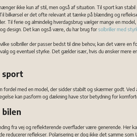
afhænger ikke kun af stil, men også af situation. Til sport kan stab
il bilkørsel er det ofte relevant at tænke på blænding og reflekser
der. Til ferie og almindelig hverdagsbrug vælger mange en model
og design. Det kan også være, du har brug for
solbriller med styr
hvilke solbriller der passer bedst til dine behov, kan det være en for
valg og eventuel styrke. Det gælder især, hvis du ønsker mere en
l sport
en fordel med en model, der sidder stabilt og skærmer godt. Ved ak
gelse kan pasform og dækning have stor betydning for komfort
l bilen
nding fra vej og reflekterende overflader være generende. Her ka
 de reducerer reflekser. Polarisering er dog ikke det samme som