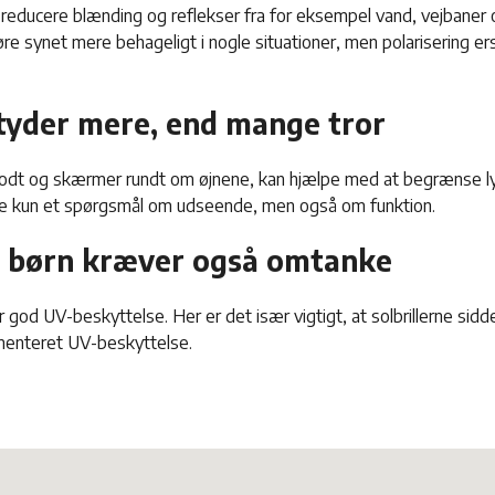
 reducere blænding og reflekser fra for eksempel vand, vejbaner 
re synet mere behageligt i nogle situationer, men polarisering er
tyder mere, end mange tror
r godt og skærmer rundt om øjnene, kan hjælpe med at begrænse lys
ke kun et spørgsmål om udseende, men også om funktion.
til børn kræver også omtanke
 god UV-beskyttelse. Her er det især vigtigt, at solbrillerne sidd
menteret UV-beskyttelse.