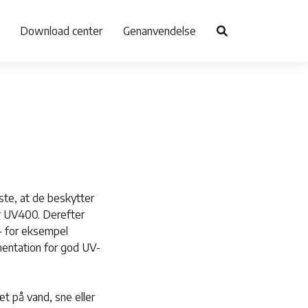
Download center
Genanvendelse
gste, at de beskytter
er UV400. Derefter
 — for eksempel
mentation for god UV-
æt på vand, sne eller