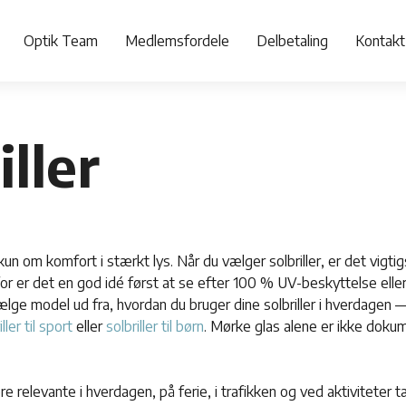
Optik Team
Medlemsfordele
Delbetaling
Kontakt
iller
e kun om komfort i stærkt lys. Når du vælger solbriller, er det vigti
or er det en god idé først at se efter 100 % UV-beskyttelse ell
ælge model ud fra, hvordan du bruger dine solbriller i hverdagen
iller til sport
eller
solbriller til børn
. Mørke glas alene er ikke doku
re relevante i hverdagen, på ferie, i trafikken og ved aktiviteter t