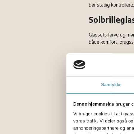
bør stadig kontroller
Solbrillegla
Glassets farve og mør
både komfort, brugss
UV-beskyt
Når du vælger solbrille
mod UV-stråling. Offic
Samtykke
UVA- og UVB-stråler 
Solbriller beskytter 
Denne hjemmeside bruger c
øjenskader og øjenpro
Vi bruger cookies til at tilpas
ikke kun som tilbehør.
vores trafik. Vi deler også 
annonceringspartnere og anal
Det gælder både for v