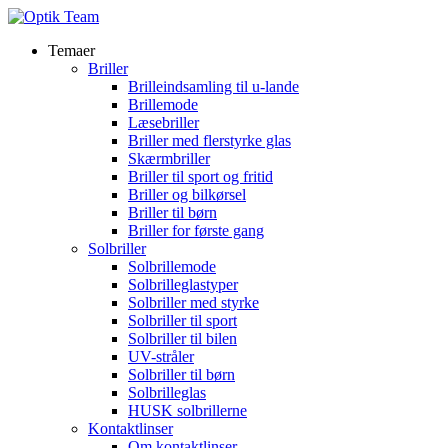
Temaer
Briller
Brilleindsamling til u-lande
Brillemode
Læsebriller
Briller med flerstyrke glas
Skærmbriller
Briller til sport og fritid
Briller og bilkørsel
Briller til børn
Briller for første gang
Solbriller
Solbrillemode
Solbrilleglastyper
Solbriller med styrke
Solbriller til sport
Solbriller til bilen
UV-stråler
Solbriller til børn
Solbrilleglas
HUSK solbrillerne
Kontaktlinser
Om kontaktlinser