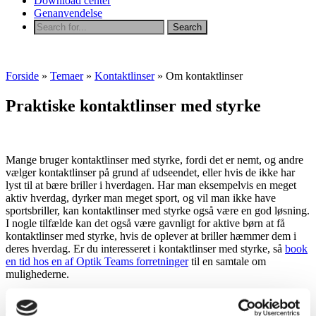
Download center
Genanvendelse
Forside
»
Temaer
»
Kontaktlinser
»
Om kontaktlinser
Praktiske kontaktlinser med styrke
Mange bruger kontaktlinser med styrke, fordi det er nemt, og andre
vælger kontaktlinser på grund af udseendet, eller hvis de ikke har
lyst til at bære briller i hverdagen. Har man eksempelvis en meget
aktiv hverdag, dyrker man meget sport, og vil man ikke have
sportsbriller, kan kontaktlinser med styrke også være en god løsning.
I nogle tilfælde kan det også være gavnligt for aktive børn at få
kontaktlinser med styrke, hvis de oplever at briller hæmmer dem i
deres hverdag. Er du interesseret i kontaktlinser med styrke, så
book
en tid hos en af Optik Teams forretninger
til en samtale om
mulighederne.
Hos optikeren
skal du først have foretaget en synsprøve
. Her vil
optikeren kontrollere, om hvorvidt dine øjne egner sig til