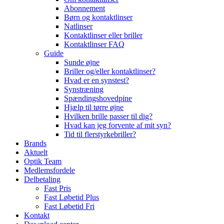
Abonnement
Børn og kontaktlinser
Natlinser
Kontaktlinser eller briller
Kontaktlinser FAQ
Guide
Sunde øjne
Briller og/eller kontaktlinser?
Hvad er en synstest?
Synstræning
Spændingshovedpine
Hjælp til tørre øjne
Hvilken brille passer til dig?
Hvad kan jeg forvente af mit syn?
Tid til flerstyrkebriller?
Brands
Aktuelt
Optik Team
Medlemsfordele
Delbetaling
Fast Pris
Fast Løbetid Plus
Fast Løbetid Fri
Kontakt