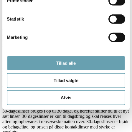
Præferencer
1-dagslinser
Statistik
1-dagslinser er ideelle, hvis du ønsker komfort og sikkerhed. 1-
dagslinser er det rigtige valg til sport og fritidsaktiviteter, og du
slipper for rengøring af linserne. 1-dagslinser minimerer risikoen for
Marketing
øjenirritation, og de er også velegnede til brugere, som skifter
mellem briller og kontaktlinser med styrke.
14-dages linser
Tillad alle
Denne linsetype kræver ingen tilvænning, og om nødvendigt kan du
endda sove med linserne enkelte nætter. Der er kun minimal risiko
Tillad valgte
for belægninger, da du skifter til nye linser hver 14. dag. Samtidig er
disse kontaktlinser med styrke lette og hurtige at rengøre.
30-dages linser
Afvis
30-dageslinser bruges i op til 30 dage, og herefter skifter du til et nyt
sæt linser. 30-dageslinser er kun til dagsbrug og skal renses hver
aften og opbevares i rensevæske natten over. 30-dageslinser er bløde
og behagelige, og prisen på disse kontaktlinser med styrke er