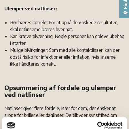
Ulemper ved natlinser:
Bør bæres korrekt: For at opnå de ønskede resultater,
skal natlinserne bæres hver nat.
Kan kræve tilvænning: Nogle personer kan opleve ubehag
i starten.
Mulige bivirkninger: Som med alle kontaktlinser, kan der
opstå risiko for infektioner eller irritation, hvis linserne
ikke håndteres korrekt.
Opsummering af fordele og ulemper
ved natlinser
Natlinser giver flere fordele, især for dem, der ønsker at
slippe for briller eller daglinser. De tilbyder synsfrihed om
dagen, kan hjælpe med at bremse nærsynethed og er