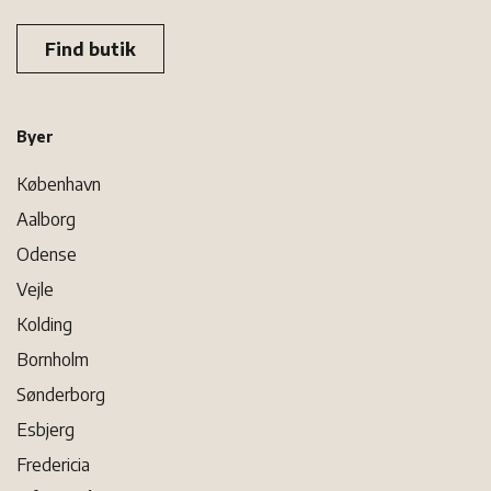
Gå til butikkens hjemmeside
Find butik
SEERUP Optics
Bredgade 12 A
7400, Herning
Byer
Gå til butikkens hjemmeside
København
Seerup Optics
Søndergade 6
Aalborg
6000, Kolding
Odense
Gå til butikkens hjemmeside
Vejle
Breinholdt & Bleshøy Optometri
Kolding
Østertorv 7 D
Bornholm
7800, 7800
Sønderborg
Gå til butikkens hjemmeside
Esbjerg
Øjenklinikkens Optik Aps
Fredericia
Banegårdspladsen 6B