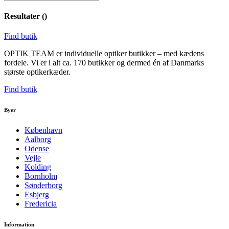
Resultater (
)
Find butik
OPTIK TEAM er individuelle optiker butikker – med kædens
fordele. Vi er i alt ca. 170 butikker og dermed én af Danmarks
største optikerkæder.
Find butik
Byer
København
Aalborg
Odense
Vejle
Kolding
Bornholm
Sønderborg
Esbjerg
Fredericia
Information