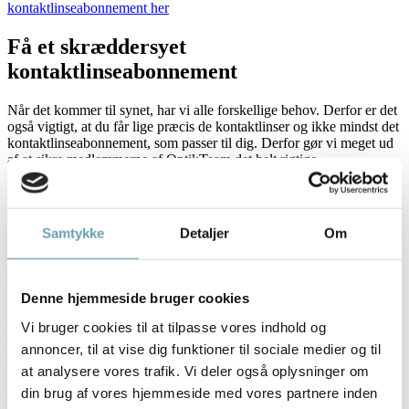
kontaktlinseabonnement her
Få et skræddersyet
kontaktlinseabonnement
Når det kommer til synet, har vi alle forskellige behov. Derfor er det
også vigtigt, at du får lige præcis de kontaktlinser og ikke mindst det
kontaktlinseabonnement, som passer til dig. Derfor gør vi meget ud
af at sikre medlemmerne af OptikTeam det helt rigtige
kontaktlinseabonnement, der er skræddersyet til lige netop dig og dit
synsbehov. Vi tilbyder linseabonnementer, der passer til ethvert
behov og enhver livsstil, uanset hvad du måtte have af ønsker til dit
kontaktlinseabonnement.
Samtykke
Detaljer
Om
Vi har et stort udvalg af linser, som du har mulighed for at få
abonnement på. Ligeledes er det også mulighed at kombinere
kontaktlinser med en brille, hvis du ønsker dette som del af dit
Denne hjemmeside bruger cookies
kontaktlinseabonnement. Er dit syn begyndt at ændre sig? Eller
oplever du, at du om aftenen er nødt til at tage dine linser ud, fordi
Vi bruger cookies til at tilpasse vores indhold og
dine øjne ikke kan holde til at have dem i hele dagen? Uanset din
annoncer, til at vise dig funktioner til sociale medier og til
situation kan du hos OptikTeam altid tilpasse dit
at analysere vores trafik. Vi deler også oplysninger om
kontaktlinseabonnement til dine aktuelle behov, så du kan nyde din
fulde frihed og ikke mindst en unik fleksibilitet i dit
din brug af vores hjemmeside med vores partnere inden
kontaktlinseabonnement.