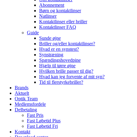
Abonnement
Børn og kontaktlinser
Natlinser
Kontaktlinser eller briller
Kontaktlinser FAQ
Guide
Sunde øjne
Briller og/eller kontaktlinser?
Hvad er en synstest?
Synstræning
Spændingshovedpine
Hjælp til tørre øjne
Hvilken brille passer til dig?
Hvad kan jeg forvente af mit syn?
Tid til flerstyrkebriller?
Brands
Aktuelt
Optik Team
Medlemsfordele
Delbetaling
Fast Pris
Fast Løbetid Plus
Fast Løbetid Fri
Kontakt