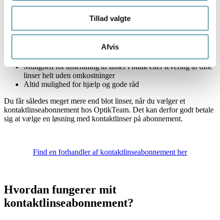
Altid den rigtige linsetype og den rigtige styrke
Mulighed for ombytning af linser ved styrkeændring
Tillad valgte
Mulighed for at teste andre linsetyper
En grundig instruktion i håndtering og pleje af linserne
Automatisk indkaldelse til kontrol af øjne og linser
Afvis
Enkel betaling via PBS
Automatisk indberetning til Sygeforsikring Danmark
Mulighed for afhentning af linser i butik eller levering af dine
linser helt uden omkostninger
Altid mulighed for hjælp og gode råd
Du får således meget mere end blot linser, når du vælger et
kontaktlinseabonnement hos OptikTeam. Det kan derfor godt betale
sig at vælge en løsning med kontaktlinser på abonnement.
Find en forhandler af kontaktlinseabonnement her
Hvordan fungerer mit
kontaktlinseabonnement?