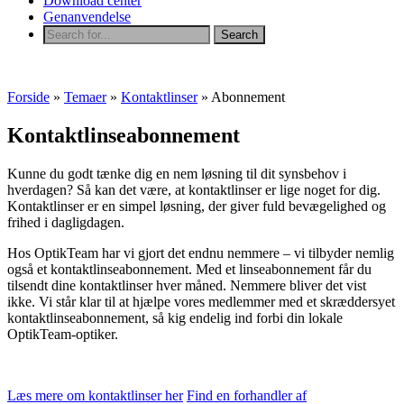
Download center
Genanvendelse
Forside
»
Temaer
»
Kontaktlinser
»
Abonnement
Kontaktlinseabonnement
Kunne du godt tænke dig en nem løsning til dit synsbehov i
hverdagen? Så kan det være, at kontaktlinser er lige noget for dig.
Kontaktlinser er en simpel løsning, der giver fuld bevægelighed og
frihed i dagligdagen.
Hos OptikTeam har vi gjort det endnu nemmere – vi tilbyder nemlig
også et kontaktlinseabonnement. Med et linseabonnement får du
tilsendt dine kontaktlinser hver måned. Nemmere bliver det vist
ikke. Vi står klar til at hjælpe vores medlemmer med et skræddersyet
kontaktlinseabonnement, så kig endelig ind forbi din lokale
OptikTeam-optiker.
Læs mere om kontaktlinser her
Find en forhandler af