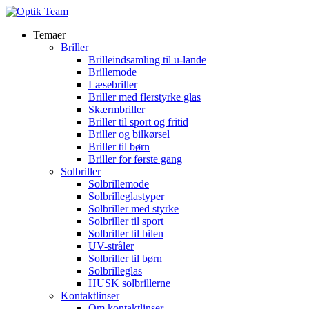
Temaer
Briller
Brilleindsamling til u-lande
Brillemode
Læsebriller
Briller med flerstyrke glas
Skærmbriller
Briller til sport og fritid
Briller og bilkørsel
Briller til børn
Briller for første gang
Solbriller
Solbrillemode
Solbrilleglastyper
Solbriller med styrke
Solbriller til sport
Solbriller til bilen
UV-stråler
Solbriller til børn
Solbrilleglas
HUSK solbrillerne
Kontaktlinser
Om kontaktlinser