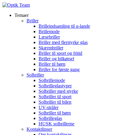
Temaer
Briller
Brilleindsamling til u-lande
Brillemode
Læsebriller
Briller med flerstyrke glas
Skærmbriller
Briller til sport og fritid
Briller og bilkørsel
Briller til børn
Briller for første gang
Solbriller
Solbrillemode
Solbrilleglastyper
Solbriller med styrke
Solbriller til sport
Solbriller til bilen
UV-stråler
Solbriller til børn
Solbrilleglas
HUSK solbrillerne
Kontaktlinser
Om kontaktlinser