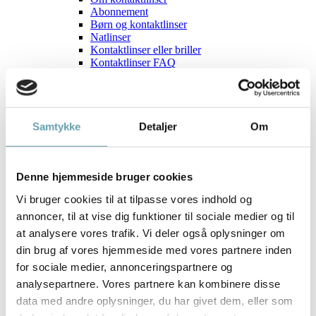
Abonnement
Børn og kontaktlinser
Natlinser
Kontaktlinser eller briller
Kontaktlinser FAQ
Guide
Sunde øjne
Briller og/eller kontaktlinser?
Hvad er en synstest?
Synstræning
Samtykke
Detaljer
Om
Spændingshovedpine
Hjælp til tørre øjne
Hvilken brille passer til dig?
Denne hjemmeside bruger cookies
Hvad kan jeg forvente af mit syn?
Tid til flerstyrkebriller?
Vi bruger cookies til at tilpasse vores indhold og
Brands
Aktuelt
annoncer, til at vise dig funktioner til sociale medier og til
Optik Team
at analysere vores trafik. Vi deler også oplysninger om
Medlemsfordele
din brug af vores hjemmeside med vores partnere inden
Delbetaling
Fast Pris
for sociale medier, annonceringspartnere og
Fast Løbetid Plus
analysepartnere. Vores partnere kan kombinere disse
Fast Løbetid Fri
data med andre oplysninger, du har givet dem, eller som
Kontakt