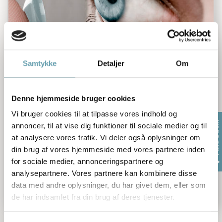
Samtykke
Detaljer
Om
God rådgivning er vigtig
Denne hjemmeside bruger cookies
God rådgivning er vigtig Når det handler om
Vi bruger cookies til at tilpasse vores indhold og
kontaktlinser, er god rådgivning, en vigtig del,
Find butik
annoncer, til at vise dig funktioner til sociale medier og til
uanset om man er førstegangsbruger eller man
at analysere vores trafik. Vi deler også oplysninger om
har brugt linser længe. God rådgivning giver
din brug af vores hjemmeside med vores partnere inden
for sociale medier, annonceringspartnere og
tryghed fordi: Vi hjælper dig godt i gang med at
analysepartnere. Vores partnere kan kombinere disse
bruge linser. Vi slipper dig ikke, før du er fortrolig
data med andre oplysninger, du har givet dem, eller som
med dine linser og vi holder...
Læs mere
de har indsamlet fra din brug af deres tjenester.