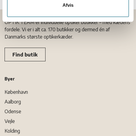
7000, Fredericia
Afvis
Gå til butikkens hjemmeside
OPTIK TEAM er individuelle optiker butikker – med kædens
Brandts Optik
fordele. Vi er i alt ca. 170 butikker og dermed én af
Skibhusvej 121
Danmarks største optikerkæder.
5000, Odense C
Gå til butikkens hjemmeside
Find butik
Allé Optik
Jægersborg Alle 25,
2920, Charlottenlund
Byer
Gå til butikkens hjemmeside
København
Smykke- & Brillehuset
Nytorv 3
Aalborg
4660, Store Heddinge
Odense
Gå til butikkens hjemmeside
Vejle
Optikeren
Kolding
Jernbanegade 15B