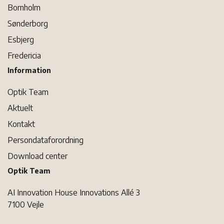
Bornholm
3600, Frederikssund
Sønderborg
Gå til butikkens hjemmeside
Esbjerg
Hinnerup Optik
Fredericia
Storegade 1
Information
8382, Hinnerup
Gå til butikkens hjemmeside
Optik Team
Privat: Søren´s Briller ApS
Aktuelt
Torvegade 1
Kontakt
4990, Sakskøbing
Gå til butikkens hjemmeside
Persondataforordning
Download center
2EYES
Optik Team
Ordrupvej 58
2920, Charlottenlund
AI Innovation House Innovations Allé 3
Gå til butikkens hjemmeside
7100 Vejle
Hinrichsen ApS