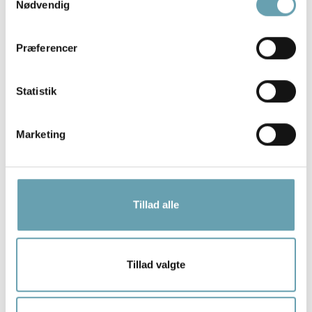
Nødvendig
Find optiker butik
Præferencer
Resultater (
34
)
Statistik
Brillehuset Kalundborg
Marketing
Nytorv 10
4400, Kalundborg
Gå til butikkens hjemmeside
Tillad alle
Hamm & Steenfeldt Optik Aps
Dalumvej 43b
5250, Odense SV
Gå til butikkens hjemmeside
Tillad valgte
Zoffmann Optik ApS
Gothersgade 35