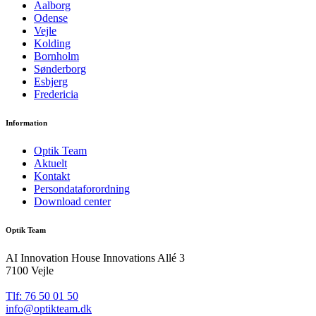
Aalborg
Odense
Vejle
Kolding
Bornholm
Sønderborg
Esbjerg
Fredericia
Information
Optik Team
Aktuelt
Kontakt
Persondataforordning
Download center
Optik Team
AI Innovation House Innovations Allé 3
7100 Vejle
Tlf: 76 50 01 50
info@optikteam.dk