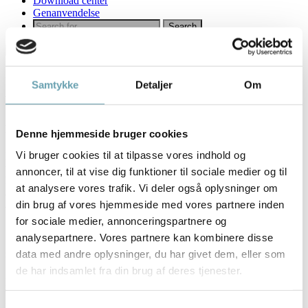
Download center
Genanvendelse
Børn og Unge
Samtykke
Detaljer
Om
Kontaktlinser til børn – Stor nok?
Hvad er ”stor nok”?
Denne hjemmeside bruger cookies
Vi bruger cookies til at tilpasse vores indhold og
Når man skal vurdere, om et barn kan bruge kontaktlinser, er der to
ting, man som forældre skal forholde sig til: Barnets modenhed og
annoncer, til at vise dig funktioner til sociale medier og til
hygiejne. ”Stor nok” handler med andre ord ikke om alder. Det
at analysere vores trafik. Vi deler også oplysninger om
afgørende er, at barnet forstår vigtigheden af hygiejne og er parat til
din brug af vores hjemmeside med vores partnere inden
at tage ansvaret for at behandle øjne og kontaktlinser korrekt.
for sociale medier, annonceringspartnere og
Sådan finder du ud af, om dit barn er
analysepartnere. Vores partnere kan kombinere disse
stort nok til kontaktlinser
data med andre oplysninger, du har givet dem, eller som
de har indsamlet fra din brug af deres tjenester.
Her er nogle spørgsmål, der kan give et fingerpeg om, hvorvidt dit
barn er modent nok til kontaktlinser.
Kan du svare ja på de fleste, vil kontaktlinser være en mulighed for
Samtykkevalg