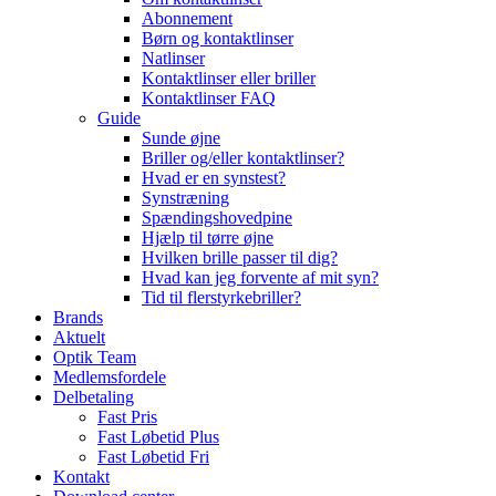
Abonnement
Børn og kontaktlinser
Natlinser
Kontaktlinser eller briller
Kontaktlinser FAQ
Guide
Sunde øjne
Briller og/eller kontaktlinser?
Hvad er en synstest?
Synstræning
Spændingshovedpine
Hjælp til tørre øjne
Hvilken brille passer til dig?
Hvad kan jeg forvente af mit syn?
Tid til flerstyrkebriller?
Brands
Aktuelt
Optik Team
Medlemsfordele
Delbetaling
Fast Pris
Fast Løbetid Plus
Fast Løbetid Fri
Kontakt