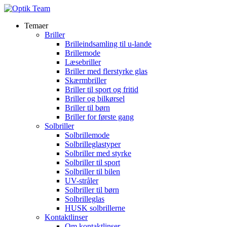
Temaer
Briller
Brilleindsamling til u-lande
Brillemode
Læsebriller
Briller med flerstyrke glas
Skærmbriller
Briller til sport og fritid
Briller og bilkørsel
Briller til børn
Briller for første gang
Solbriller
Solbrillemode
Solbrilleglastyper
Solbriller med styrke
Solbriller til sport
Solbriller til bilen
UV-stråler
Solbriller til børn
Solbrilleglas
HUSK solbrillerne
Kontaktlinser
Om kontaktlinser