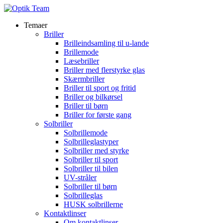
Temaer
Briller
Brilleindsamling til u-lande
Brillemode
Læsebriller
Briller med flerstyrke glas
Skærmbriller
Briller til sport og fritid
Briller og bilkørsel
Briller til børn
Briller for første gang
Solbriller
Solbrillemode
Solbrilleglastyper
Solbriller med styrke
Solbriller til sport
Solbriller til bilen
UV-stråler
Solbriller til børn
Solbrilleglas
HUSK solbrillerne
Kontaktlinser
Om kontaktlinser