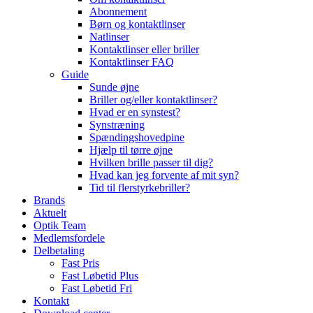
Abonnement
Børn og kontaktlinser
Natlinser
Kontaktlinser eller briller
Kontaktlinser FAQ
Guide
Sunde øjne
Briller og/eller kontaktlinser?
Hvad er en synstest?
Synstræning
Spændingshovedpine
Hjælp til tørre øjne
Hvilken brille passer til dig?
Hvad kan jeg forvente af mit syn?
Tid til flerstyrkebriller?
Brands
Aktuelt
Optik Team
Medlemsfordele
Delbetaling
Fast Pris
Fast Løbetid Plus
Fast Løbetid Fri
Kontakt