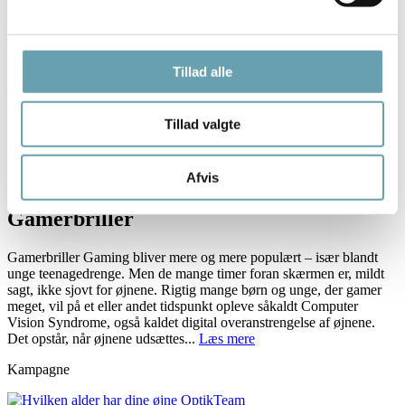
Har dine øjne brug for en Studiebrille?
Har dine øjne brug for en Studiebrille? Hvordan ved jeg om jeg skal
have studie/læsebriller? Er du begyndt at opleve træthed eller
Tillad alle
anstrengelse, når du læser? Det kan være et tegn på, at læsebriller
kan være til gavn for dig. Her får du et par tips til, hvordan du kan
genkende de typiske tegn og...
Læs mere
Tillad valgte
Kampagne
Afvis
Gamerbriller
Gamerbriller Gaming bliver mere og mere populært – især blandt
unge teenagedrenge. Men de mange timer foran skærmen er, mildt
sagt, ikke sjovt for øjnene. Rigtig mange børn og unge, der gamer
meget, vil på et eller andet tidspunkt opleve såkaldt Computer
Vision Syndrome, også kaldet digital overanstrengelse af øjnene.
Det opstår, når øjnene udsættes...
Læs mere
Kampagne