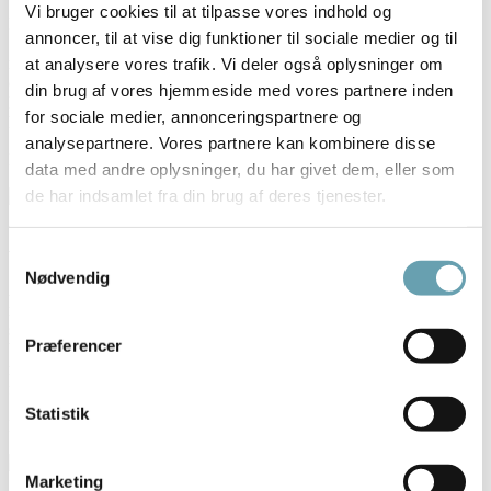
Vi bruger cookies til at tilpasse vores indhold og
Kom forrest i feltet med et par super smarte og nyttige sportsbriller.
annoncer, til at vise dig funktioner til sociale medier og til
Sportsbriller beskytter øjnene mod solen, støv og insekter, og kan i
mange henseender være med til at øge din sportspræstation. Har du
at analysere vores trafik. Vi deler også oplysninger om
overvejet et par smarte sportsbriller med styrke-glas? Det gør både
din brug af vores hjemmeside med vores partnere inden
løbeturen, cykelturen eller golfturen sjovere og udsynet bedre. Vi
for sociale medier, annonceringspartnere og
har et...
Læs mere
analysepartnere. Vores partnere kan kombinere disse
Nyheder
data med andre oplysninger, du har givet dem, eller som
de har indsamlet fra din brug af deres tjenester.
Aflevér dine aflagte briller
Samtykkevalg
Nødvendig
Aflevér dine aflagte briller hos os Hvert år kasserer danskerne op
mod en million briller Briller, der ender i enten skuffen eller
skraldespanden. Men bare fordi brillerne er ødelagte, outdated eller
Præferencer
brugte, er de ikke ubrugelige. Vi kan nemlig genanvende
materialerne fra alle slags briller og give dem nyt liv. Det kan vi,
fordi vi...
Læs mere
Statistik
Kampagne
Marketing