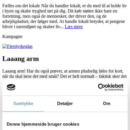
Fælles om det lokale Når du handler lokalt, er du med til at holde liv
i byen og skabe tryghed tæt på dig. Dit køb støtter ikke bare en
forretning, men også de mennesker, der driver den, og de
arbejdspladser, der følger med. At handle lokalt betyder, at pengene
bliver i nærmiljøet og skaber liv...
Læs mere
Kampagne
Laaang arm
Laaang arm! Har du også prøvet, at armen pludselig føles for kort,
når du skal læse det med småt? Det er helt normalt – faktisk sker det
for os alle sammen med alderen. Øjets linse bliver mindre fleksibel,
og så bliver det sværere at se skarpt tæt på. Det kaldes alderssyn
(eller presbyopi), og det...
Læs mere
Kampagne
Samtykke
Detaljer
Om
Sports Briller
Denne hjemmeside bruger cookies