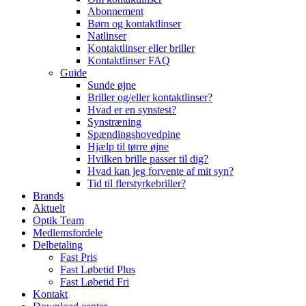
Abonnement
Børn og kontaktlinser
Natlinser
Kontaktlinser eller briller
Kontaktlinser FAQ
Guide
Sunde øjne
Briller og/eller kontaktlinser?
Hvad er en synstest?
Synstræning
Spændingshovedpine
Hjælp til tørre øjne
Hvilken brille passer til dig?
Hvad kan jeg forvente af mit syn?
Tid til flerstyrkebriller?
Brands
Aktuelt
Optik Team
Medlemsfordele
Delbetaling
Fast Pris
Fast Løbetid Plus
Fast Løbetid Fri
Kontakt