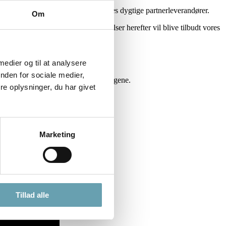
for er jeres deltagelse vigtig.
bedste rammer i samarbejde med vores dygtige partnerleverandører.
Om
isten, da de resterende hotelværelser herefter vil blive tilbudt vores
og 13. september 2026
.
 medier og til at analysere
nden for sociale medier,
, så I får mest muligt ud af messedagene.
e oplysninger, du har givet
dage
T
.
Marketing
Tillad alle