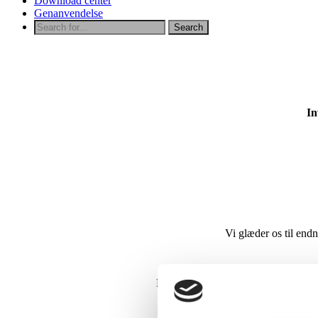
Download center
Genanvendelse
In
Vi glæder os til end
For hos OptikTeam handler synet ikk
Vi har øje for hinanden, 