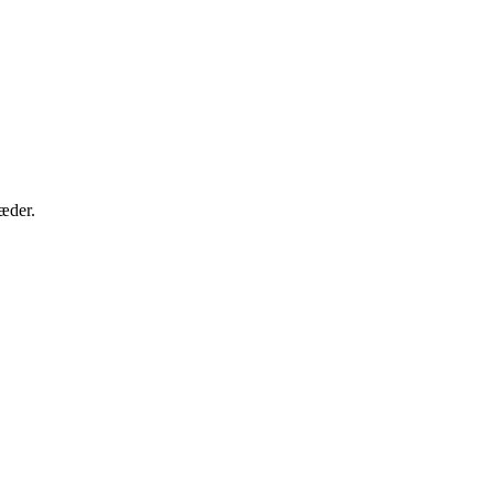
æder.