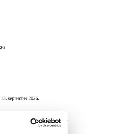
026
g 13. september 2026.
fællesskab og det, vi skaber sammen.
ker og samarbejdspartnere.