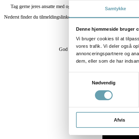
Netop fællesskabet er noget he
Tag gerne jeres ansatte med og brug weekenden som en god anledni
Samtykke
Nederst finder du tilmeldingslinket, hvor du kan tilmelde både dig se
Denne hjemmeside bruger c
Messen afholdes på
Od
Vi bruger cookies til at tilpas
vores trafik. Vi deler også 
God forberedelse giver det bedste udbytt
annonceringspartnere og anal
Vi 
dem, eller som de har indsaml
—
Samtykkevalg
Nødvendig
Afvis