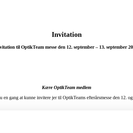
Invitation
vitation til OptikTeam messe den 12. september – 13. september 2
Kære OptikTeam medlem
nu en gang at kunne invitere jer til OptikTeams efterårsmesse den 12. o
VI ♥ SYNET
e kun om briller, glas og faglighed — det handler også om relationer, 
deler erfaringer, sparrer, griner og inspirerer hinanden på tværs af butik