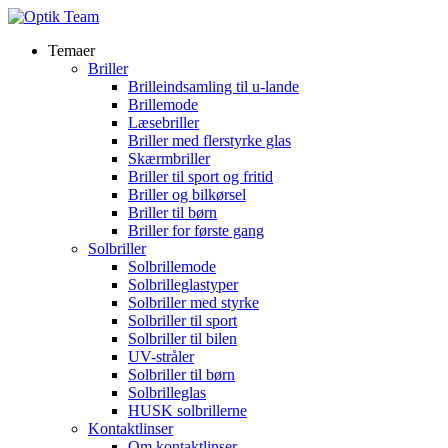
Temaer
Briller
Brilleindsamling til u-lande
Brillemode
Læsebriller
Briller med flerstyrke glas
Skærmbriller
Briller til sport og fritid
Briller og bilkørsel
Briller til børn
Briller for første gang
Solbriller
Solbrillemode
Solbrilleglastyper
Solbriller med styrke
Solbriller til sport
Solbriller til bilen
UV-stråler
Solbriller til børn
Solbrilleglas
HUSK solbrillerne
Kontaktlinser
Om kontaktlinser