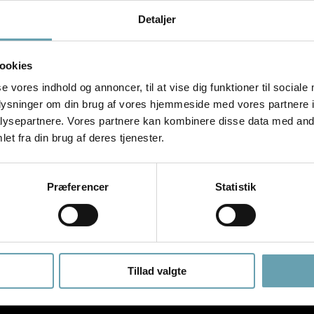
lt særligt hos os, og det er også det, der danner rammen om messen. Der
ng til både faglig inspiration og hyggeligt samvær. Vi sørger for de 
Detaljer
lv og dine medarbejdere. Vi beder jer være opmærksomme på tilmeldingsfr
partnerleverandører.
ookies
ense Congress Center
, så sæt allerede nu kryds i kalenderen den
12. 
Deadline for tilmelding er
fredag den 15. August 2026
.
se vores indhold og annoncer, til at vise dig funktioner til sociale
oplysninger om din brug af vores hjemmeside med vores partnere i
e. Husk derfor at trække lagerlister og booke møder med leverandørerne
ysepartnere. Vores partnere kan kombinere disse data med andr
glæder os til at se jer til nogle inspirerende, nærværende og hyggelige 
et fra din brug af deres tjenester.
 hvor vi sammen sætter fokus på det, vi alle brænder for:
VI ♥ SYNE
Præferencer
Statistik
Tilmeld dig her.
Tillad valgte