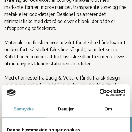
skille sig ud. Udtrykket er cool og karakterfuldt med
markante former, mørke nuancer, transparente toner og fine
metal- eller logo-detaljer. Designet balancerer det
minimalistiske med det rå og giver et look, der både er
afslappet og sofistikeret.
Materialer og finish er nøje udvalgt for at sikre både kvalitet
og komfort, så stellet føles lige så godt, som det ser ud.
Kollektionen rummer alt fra klassiske silhuetter med et twist
til mere iøjnefaldende statement-modeller.
Med et brillestel fra Zadig & Voltaire får du fransk design
med personlighed – skabt til dig, der tør udtrykke din stil
med selvtillid og kant.
Samtykke
Detaljer
Om
Denne hjemmeside bruger cookies