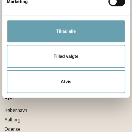
Marketing
Tillad alle
OPTIK TEAM er individuelle optiker butikker – med kædens
fordele. Vi er i alt ca. 170 butikker og dermed én af
Danmarks største optikerkæder.
Tillad valgte
Find butik
Afvis
Byer
København
Aalborg
Odense