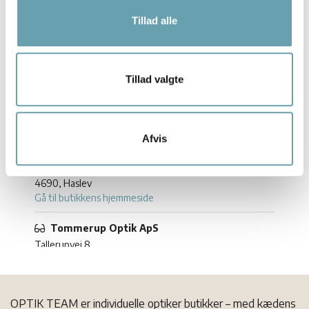
Tillad alle
Resultater (
3
)
Brillehuset Dronninglund
Tillad valgte
Slotsgade 51
9330, Dronninglund
Gå til butikkens hjemmeside
Afvis
Haslev Brillecenter
Jernbanegade 24
4690, Haslev
Gå til butikkens hjemmeside
Tommerup Optik ApS
Tallerupvej 8
5690, Tommerup
Gå til butikkens hjemmeside
OPTIK TEAM er individuelle optiker butikker – med kædens