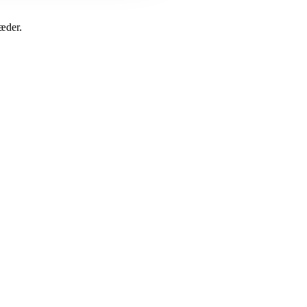
æder.