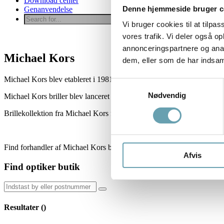
Download center
Denne hjemmeside bruger c
Genanvendelse
Vi bruger cookies til at tilpas
vores trafik. Vi deler også 
annonceringspartnere og anal
Michael Kors
dem, eller som de har indsaml
Michael Kors blev etableret i 1981 og er et autentisk moderne mode
Samtykkevalg
Nødvendig
Michael Kors briller blev lanceret af Luxottica i 2015, og tilbyder en 
Brillekollektion fra Michael Kors fanger den glamourøse og ubesværede 
Find forhandler af Michael Kors briller og brillestel via kortet herunde
Afvis
Find optiker butik
Resultater (
)