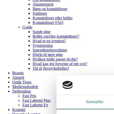
Abonnement
Børn og kontaktlinser
Natlinser
Kontaktlinser eller briller
Kontaktlinser FAQ
Guide
Sunde øjne
Briller og/eller kontaktlinser?
Hvad er en synstest?
Synstræning
Spændingshovedpine
Hjælp til tørre øjne
Hvilken brille passer til dig?
Hvad kan jeg forvente af mit syn?
Tid til flerstyrkebriller?
Brands
Aktuelt
Optik Team
Medlemsfordele
Delbetaling
Fast Pris
Fast Løbetid Plus
Samtykke
Fast Løbetid Fri
Kontakt