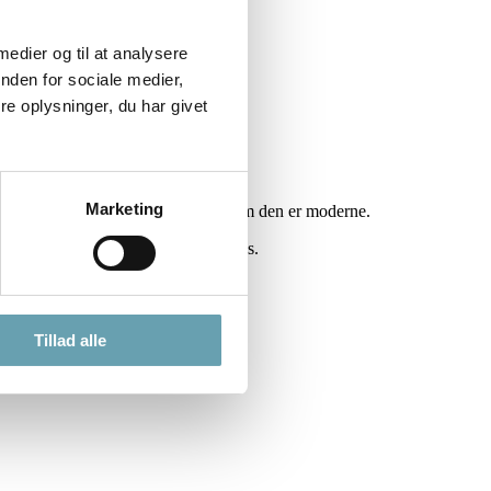
 medier og til at analysere
nden for sociale medier,
e oplysninger, du har givet
Marketing
om den er overbærende og så ikonisk som den er moderne.
ndes i brandets mest ikoniske designs.
Tillad alle