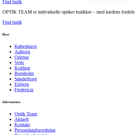
Find butik
OPTIK TEAM er individuelle optiker butikker – med kædens fordele. V
Find butik
Byer
København
Aalborg
Odense
Vejle
Kolding
Bornholm
Sønderborg
Esbjerg
Fredericia
Information
Optik Team
Aktuelt
Kontakt
Persondataforordning