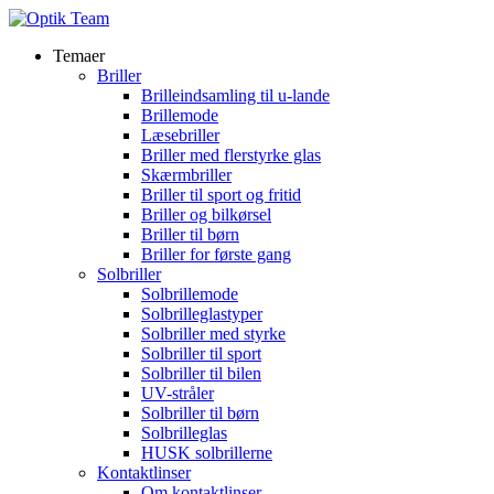
Temaer
Briller
Brilleindsamling til u-lande
Brillemode
Læsebriller
Briller med flerstyrke glas
Skærmbriller
Briller til sport og fritid
Briller og bilkørsel
Briller til børn
Briller for første gang
Solbriller
Solbrillemode
Solbrilleglastyper
Solbriller med styrke
Solbriller til sport
Solbriller til bilen
UV-stråler
Solbriller til børn
Solbrilleglas
HUSK solbrillerne
Kontaktlinser
Om kontaktlinser