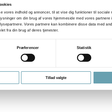
ookies
se vores indhold og annoncer, til at vise dig funktioner til sociale
oplysninger om din brug af vores hjemmeside med vores partnere i
ysepartnere. Vores partnere kan kombinere disse data med andr
et fra din brug af deres tjenester.
mærke.
Præferencer
Statistik
glamourøs livsstil for den fuldendte jetsetter, der er så sofistikeret, s
sofistikation, som designeren glorificere på signaturdetaljerne, der fi
r.
Tillad valgte