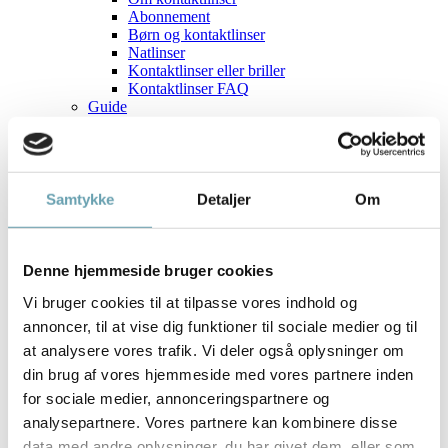
Abonnement
Børn og kontaktlinser
Natlinser
Kontaktlinser eller briller
Kontaktlinser FAQ
Guide
Sunde øjne
Briller og/eller kontaktlinser?
Hvad er en synstest?
Synstræning
Spændingshovedpine
Samtykke
Detaljer
Om
Hjælp til tørre øjne
Hvilken brille passer til dig?
Hvad kan jeg forvente af mit syn?
Tid til flerstyrkebriller?
Denne hjemmeside bruger cookies
Brands
Vi bruger cookies til at tilpasse vores indhold og
Aktuelt
Optik Team
annoncer, til at vise dig funktioner til sociale medier og til
Medlemsfordele
at analysere vores trafik. Vi deler også oplysninger om
Delbetaling
din brug af vores hjemmeside med vores partnere inden
Fast Pris
Fast Løbetid Plus
for sociale medier, annonceringspartnere og
Fast Løbetid Fri
analysepartnere. Vores partnere kan kombinere disse
Kontakt
data med andre oplysninger, du har givet dem, eller som