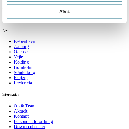
fordele. Vi er i alt ca. 170 butikker og dermed én af Danmarks
største optikerkæder.
Afvis
Find butik
Byer
København
Aalborg
Odense
Vejle
Kolding
Bornholm
Sønderborg
Esbjerg
Fredericia
Information
Optik Team
Aktuelt
Kontakt
Persondataforordning
Download center