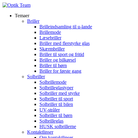
Temaer
Briller
Brilleindsamling til u-lande
Brillemode
Læsebriller
Briller med flerstyrke glas
Skærmbriller
Briller til sport og fritid
Briller og bilkørsel
Briller til børn
Briller for første gang
Solbriller
Solbrillemode
Solbrilleglastyper
Solbriller med styrke
Solbriller til sport
Solbriller til bilen
UV-stråler
Solbriller til børn
Solbrilleglas
HUSK solbrillerne
Kontaktlinser
Om kontaktlinser