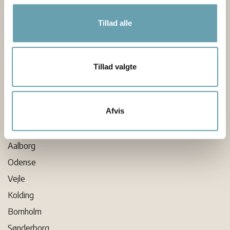
OPTIK TEAM er individuelle optiker butikker – med kædens
fordele. Vi er i alt ca. 170 butikker og dermed én af
Tillad alle
Danmarks største optikerkæder.
Find butik
Tillad valgte
Byer
Afvis
København
Aalborg
Odense
Vejle
Kolding
Bornholm
Sønderborg