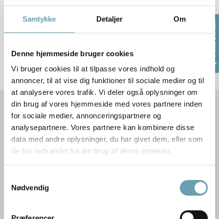
signaturprint, som er infusioner af kalejdoskopisk farver i
grafiske og abstrakte mønstre. Med sine dristige nye
Samtykke
Detaljer
Om
designs og sin radikale tilgang til mode, blev han hurtigt et
Find butik
modefænomen, kronet ”The Prince og Prints”, af den
internationale modepresse.
Denne hjemmeside bruger cookies
Vi bruger cookies til at tilpasse vores indhold og
annoncer, til at vise dig funktioner til sociale medier og til
at analysere vores trafik. Vi deler også oplysninger om
din brug af vores hjemmeside med vores partnere inden
for sociale medier, annonceringspartnere og
analysepartnere. Vores partnere kan kombinere disse
data med andre oplysninger, du har givet dem, eller som
de har indsamlet fra din brug af deres tjenester.
Samtykkevalg
Nødvendig
Præferencer