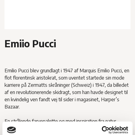
Emiio Pucci
Emilio Pucci blev grundlagt i 1947 af Marquis Emilio Pucci, en
flot florentinsk aristokrat, som uventet startede sin mode
karriere på Zermatts skråninger (Schweiz) i 1947, da billedet
af en revolutionerende skidragt, som han havde designet til
en kvindelig ven fandt vej til sider i magasinet, Harper’s
Bazaar.
En strålende farvepalette og med inspiration fra natur,
arkitektur og eksotiske kulturer, skaber Emilio Pucci sine