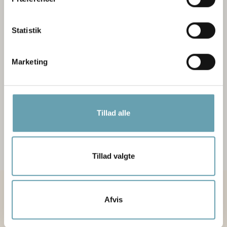
Statistik
Marketing
Tillad alle
Tillad valgte
OPTIK TEAM er individuelle optiker butikker – med kædens
Afvis
fordele. Vi er i alt ca. 170 butikker og dermed én af
Danmarks største optikerkæder.