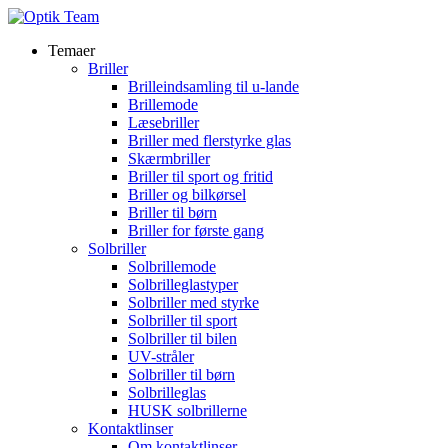
Temaer
Briller
Brilleindsamling til u-lande
Brillemode
Læsebriller
Briller med flerstyrke glas
Skærmbriller
Briller til sport og fritid
Briller og bilkørsel
Briller til børn
Briller for første gang
Solbriller
Solbrillemode
Solbrilleglastyper
Solbriller med styrke
Solbriller til sport
Solbriller til bilen
UV-stråler
Solbriller til børn
Solbrilleglas
HUSK solbrillerne
Kontaktlinser
Om kontaktlinser