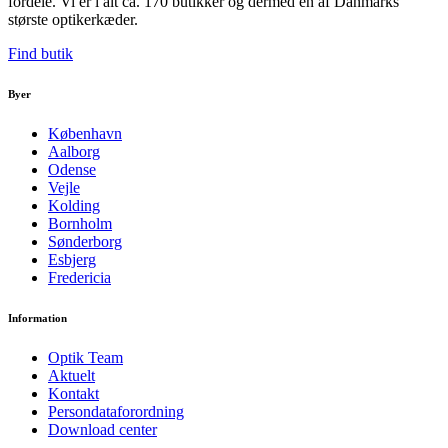
fordele. Vi er i alt ca. 170 butikker og dermed én af Danmarks
største optikerkæder.
Find butik
Byer
København
Aalborg
Odense
Vejle
Kolding
Bornholm
Sønderborg
Esbjerg
Fredericia
Information
Optik Team
Aktuelt
Kontakt
Persondataforordning
Download center