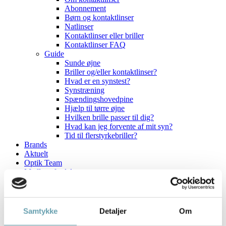
Abonnement
Børn og kontaktlinser
Natlinser
Kontaktlinser eller briller
Kontaktlinser FAQ
Guide
Sunde øjne
Briller og/eller kontaktlinser?
Hvad er en synstest?
Synstræning
Spændingshovedpine
Hjælp til tørre øjne
Hvilken brille passer til dig?
Hvad kan jeg forvente af mit syn?
Tid til flerstyrkebriller?
Brands
Aktuelt
Optik Team
Medlemsfordele
Delbetaling
Fast Pris
Fast Løbetid Plus
Fast Løbetid Fri
Samtykke
Detaljer
Om
Kontakt