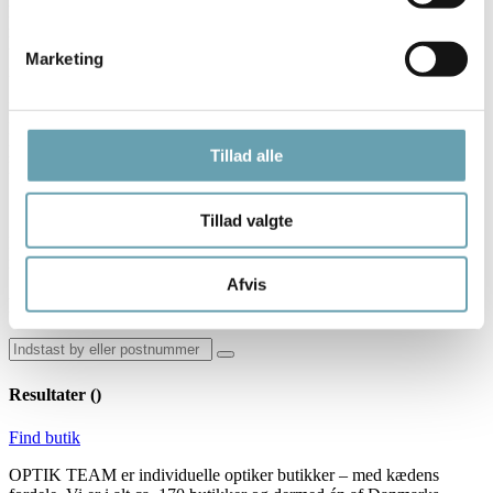
har været yderst selektiv i sit valg af distributører og altid viser
respekt for husets DNA og Cristobal Balenciaga’s ånd har mærket
udviklet sig på en måde, der bevarer sit radikale men omhyggelige
Marketing
image i alle sine butikker.
Med oprettelsen af de to nye parfumer, Balenciaga Paris og
Florabotanica, går Balenciaga tilbage til sin strålende fortid i
parfumerivirksomheden (Dix 1946, Quadrille 1948, La Fruite des
Tillad alle
Heures 1955).
Tillad valgte
Brug kortet og find en forhandler af Balenciaga briller og solbriller
nær dig.
Afvis
Find optiker butik
Resultater (
)
Find butik
OPTIK TEAM er individuelle optiker butikker – med kædens