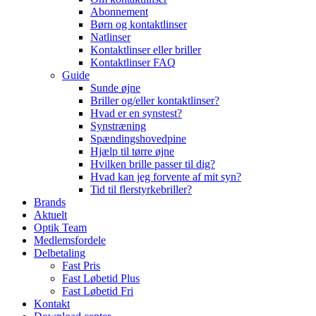
Abonnement
Børn og kontaktlinser
Natlinser
Kontaktlinser eller briller
Kontaktlinser FAQ
Guide
Sunde øjne
Briller og/eller kontaktlinser?
Hvad er en synstest?
Synstræning
Spændingshovedpine
Hjælp til tørre øjne
Hvilken brille passer til dig?
Hvad kan jeg forvente af mit syn?
Tid til flerstyrkebriller?
Brands
Aktuelt
Optik Team
Medlemsfordele
Delbetaling
Fast Pris
Fast Løbetid Plus
Fast Løbetid Fri
Kontakt