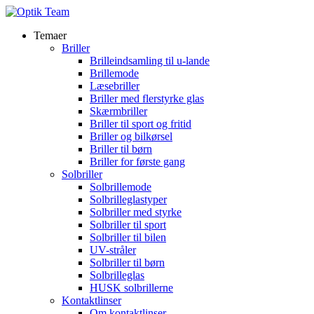
Temaer
Briller
Brilleindsamling til u-lande
Brillemode
Læsebriller
Briller med flerstyrke glas
Skærmbriller
Briller til sport og fritid
Briller og bilkørsel
Briller til børn
Briller for første gang
Solbriller
Solbrillemode
Solbrilleglastyper
Solbriller med styrke
Solbriller til sport
Solbriller til bilen
UV-stråler
Solbriller til børn
Solbrilleglas
HUSK solbrillerne
Kontaktlinser
Om kontaktlinser