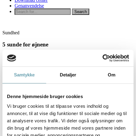
Download center
Genanvendelse
Sundhed
5 sunde for øjnene
Pas på øjnene – de skal holde i mange år
Den vigtigste af alle sanser er syns-sansen.
Samtykke
Detaljer
Om
Faktisk stammer hele 80% af alle sanseindtryk fra øjnene. Måske
tillægger du det ikke stor betydning i dagligdagen, men dit syn skal
følge dig resten af livet. Og faktisk er der flere forholdsregler, du kan
følge for at holde dine øjne raske så længe som muligt.
Denne hjemmeside bruger cookies
Du kan træne dig i form og spise dig til en flot figur, det samme
Vi bruger cookies til at tilpasse vores indhold og
gælder for dine øjnes sundhed.
annoncer, til at vise dig funktioner til sociale medier og til
at analysere vores trafik. Vi deler også oplysninger om
Her er et par ”nemme” tips til at holde dine øjne i god form
din brug af vores hjemmeside med vores partnere inden
5: sunde til øjnene
for sociale medier, annonceringspartnere og