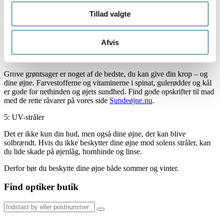
dit syn uskarpt, kan du med fordel dyrke en times motion om dagen.
Tillad valgte
I hvert fald har en dansk undersøgelse vist, at testpersoner, som var
fysisk aktive mindst syv timer om ugen, havde tre gange mindre
forekomst af tidlig AMD end deltagere, som var aktive under to
timer om ugen.
Afvis
4: Grove grøntsager
Grove grøntsager er noget af de bedste, du kan give din krop – og
dine øjne. Farvestofferne og vitaminerne i spinat, gulerødder og kål
er gode for nethinden og øjets sundhed. Find gode opskrifter til mad
med de rette råvarer på vores side
Sundeøjne.nu
.
5: UV-stråler
Det er ikke kun din hud, men også dine øjne, der kan blive
solbrændt. Hvis du ikke beskytter dine øjne mod solens stråler, kan
du lide skade på øjenlåg, hornhinde og linse.
Derfor bør du beskytte dine øjne både sommer og vinter.
Find optiker butik