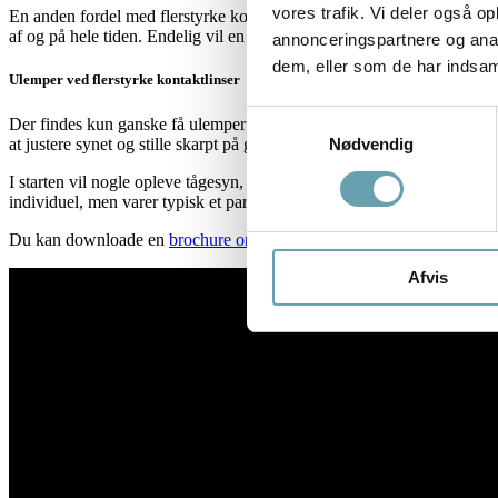
vores trafik. Vi deler også 
En anden fordel med flerstyrke kontaktlinser er, at du typisk slipper fo
af og på hele tiden. Endelig vil en kontaktlinse følge med øjet og syne
annonceringspartnere og anal
dem, eller som de har indsaml
Ulemper ved flerstyrke kontaktlinser
Samtykkevalg
Der findes kun ganske få ulemper ved flerstyrke kontaktlinser. Nogle v
at justere synet og stille skarpt på grund af de forskellige synsoplevel
Nødvendig
I starten vil nogle opleve tågesyn, skygger eller blænding i mørke ved
individuel, men varer typisk et par uger.
Du kan downloade en
brochure om flerstyrke kontaktlinser her
Afvis