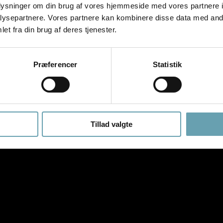
oplysninger om din brug af vores hjemmeside med vores partnere i
r briller eller læsebriller, hvilket kan føles som en sand befrielse. Du b
t rundt, når du kigger, mens briller følger hovedets retning. Dét finder d
ysepartnere. Vores partnere kan kombinere disse data med andr
et fra din brug af deres tjenester.
il opleve, at det er sværere
ser, der dannes med flerstyrke kontaktlinser.
Præferencer
Statistik
 brug af flerstyrke kontaktlinser. Men det forsvinder heldigvis, efterh
Tillad valgte