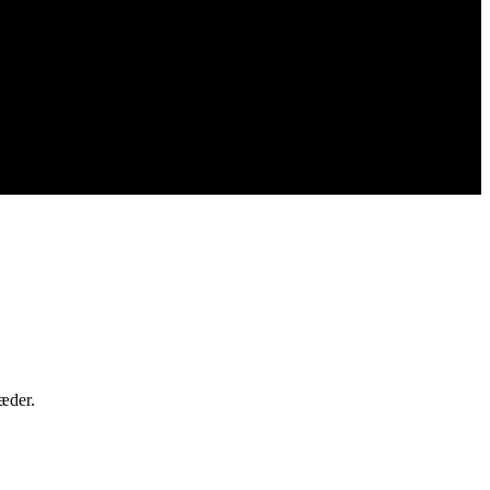
æder.