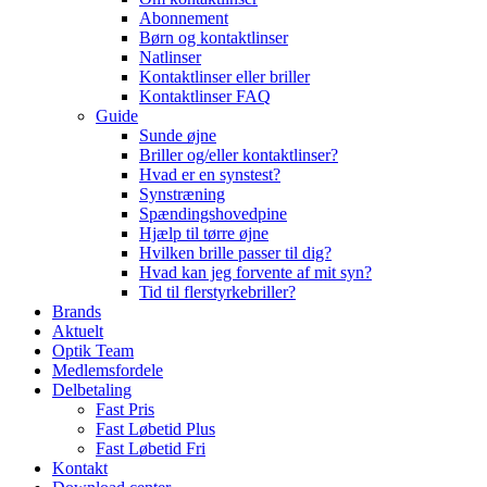
Abonnement
Børn og kontaktlinser
Natlinser
Kontaktlinser eller briller
Kontaktlinser FAQ
Guide
Sunde øjne
Briller og/eller kontaktlinser?
Hvad er en synstest?
Synstræning
Spændingshovedpine
Hjælp til tørre øjne
Hvilken brille passer til dig?
Hvad kan jeg forvente af mit syn?
Tid til flerstyrkebriller?
Brands
Aktuelt
Optik Team
Medlemsfordele
Delbetaling
Fast Pris
Fast Løbetid Plus
Fast Løbetid Fri
Kontakt