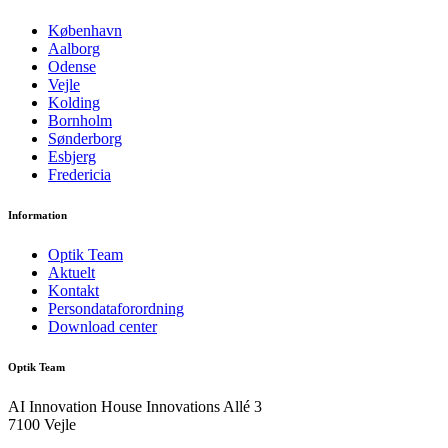
København
Aalborg
Odense
Vejle
Kolding
Bornholm
Sønderborg
Esbjerg
Fredericia
Information
Optik Team
Aktuelt
Kontakt
Persondataforordning
Download center
Optik Team
AI Innovation House Innovations Allé 3
7100 Vejle