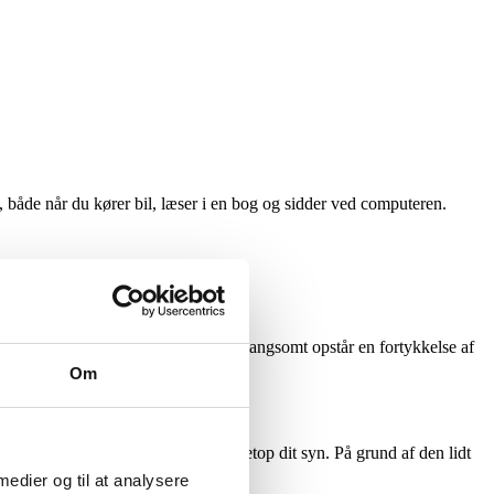
pt, både når du kører bil, læser i en bog og sidder ved computeren.
in ankomst i 40-årsalderen, hvor der langsomt opstår en fortykkelse af
endetegnet ved træthed og hovedpine.
Om
llige styrker, som er udmålt til netop dit syn. På grund af den lidt
il langt væk – og omvendt.
 medier og til at analysere