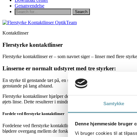
Download center
Genanvendelse
Kontaktlinser
Flerstyrke kontaktlinser
Flerstyrke kontaktlinser er – som navnet siger – linser med flere styrke
Linserne er normalt udstyret med tre styrker:
En styrke til genstande tæt på, en styrke til genstande på mellemlang af
genstande på lang afstand.
Flerstyrke kontaktlinser hjælper derfor bl.a. til at korrigere for alde
øjets linse. Dette resulterer i mindre fleksibilitet, som gør det svær
Samtykke
Fordele ved flerstyrke kontaktlinser
Denne hjemmeside bruger c
Fordelene ved flerstyrke kontaktlinser er først og fremmest, at du vi
blødere overgang mellem de forskellige styrker vil dit syn være skarpt i
Vi bruger cookies til at tilpas