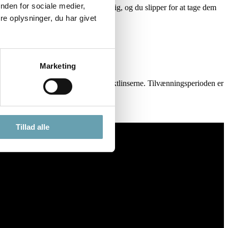
nden for sociale medier,
ehøver ikke at have dine briller med dig, og du slipper for at tage dem
e fleste bestemt også befriende.
e oplysninger, du har givet
Marketing
ånden som øjnene vænner sig til kontaktlinserne. Tilvænningsperioden er
Tillad alle