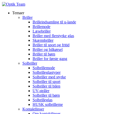
Temaer
Briller
Brilleindsamling til u-lande
Brillemode
Læsebriller
Briller med flerstyrke glas
Skærmbriller
Briller til sport og fritid
Briller og bilkørsel
Briller til børn
Briller for første gang
Solbriller
Solbrillemode
Solbrilleglastyper
Solbriller med styrke
Solbriller til sport
Solbriller til bilen
UV-stråler
Solbriller til børn
Solbrilleglas
HUSK solbrillerne
Kontaktlinser
Om kontaktlinser