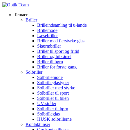
Temaer
Briller
Brilleindsamling til u-lande
Brillemode
Læsebriller
Briller med flerstyrke glas
Skærmbriller
Briller til sport og fritid
Briller og bilkørsel
Briller til børn
Briller for første gang
Solbriller
Solbrillemode
Solbrilleglastyper
Solbriller med styrke
Solbriller til sport
Solbriller til bilen
UV-stråler
Solbriller til børn
Solbrilleglas
HUSK solbrillerne
Kontaktlinser
Om kontaktlinser