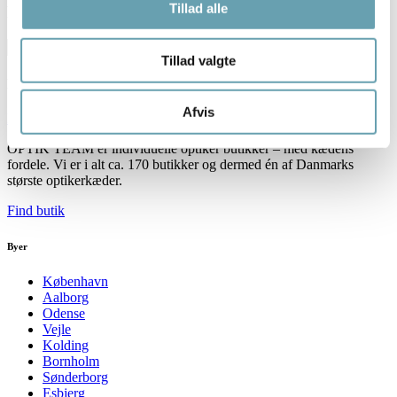
Tillad alle
Find optiker butik
Tillad valgte
Resultater (
)
Afvis
Find butik
OPTIK TEAM er individuelle optiker butikker – med kædens
fordele. Vi er i alt ca. 170 butikker og dermed én af Danmarks
største optikerkæder.
Find butik
Byer
København
Aalborg
Odense
Vejle
Kolding
Bornholm
Sønderborg
Esbjerg