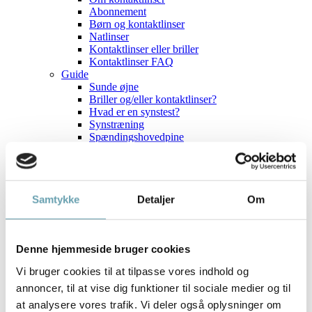
Abonnement
Børn og kontaktlinser
Natlinser
Kontaktlinser eller briller
Kontaktlinser FAQ
Guide
Sunde øjne
Briller og/eller kontaktlinser?
Hvad er en synstest?
Synstræning
Spændingshovedpine
Hjælp til tørre øjne
Hvilken brille passer til dig?
Hvad kan jeg forvente af mit syn?
Tid til flerstyrkebriller?
Samtykke
Detaljer
Om
Brands
Aktuelt
Optik Team
Medlemsfordele
Denne hjemmeside bruger cookies
Delbetaling
Fast Pris
Vi bruger cookies til at tilpasse vores indhold og
Fast Løbetid Plus
Fast Løbetid Fri
annoncer, til at vise dig funktioner til sociale medier og til
Kontakt
at analysere vores trafik. Vi deler også oplysninger om