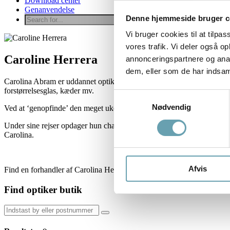
Download center
Genanvendelse
Denne hjemmeside bruger c
Vi bruger cookies til at tilpas
vores trafik. Vi deler også 
Caroline Herrera
annonceringspartnere og anal
dem, eller som de har indsaml
Carolina Abram er uddannet optiker og efter mange års ansættelse i de
forstørrelsesglas, kæder mv.
Samtykkevalg
Nødvendig
Ved at ‘genopfinde’ den meget ukendte lorgnet fik Carolina Abram stor
Under sine rejser opdager hun charmen fra Florida, og i 2008 lancer
Carolina.
Afvis
Find en forhandler af Carolina Herrera solbriller via kortet herunder.
Find optiker butik