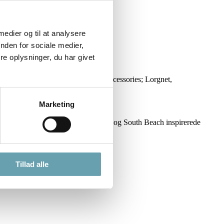
 medier og til at analysere
nden for sociale medier,
e oplysninger, du har givet
en start designede hun smykker og accessories; Lorgnet,
Marketing
 charme fra Miami. 60’erne, vintage og South Beach inspirerede
Tillad alle