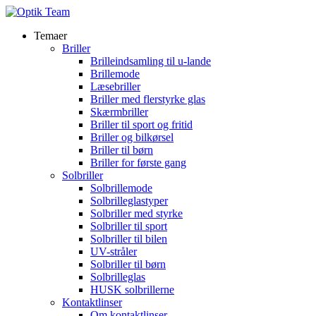
Temaer
Briller
Brilleindsamling til u-lande
Brillemode
Læsebriller
Briller med flerstyrke glas
Skærmbriller
Briller til sport og fritid
Briller og bilkørsel
Briller til børn
Briller for første gang
Solbriller
Solbrillemode
Solbrilleglastyper
Solbriller med styrke
Solbriller til sport
Solbriller til bilen
UV-stråler
Solbriller til børn
Solbrilleglas
HUSK solbrillerne
Kontaktlinser
Om kontaktlinser