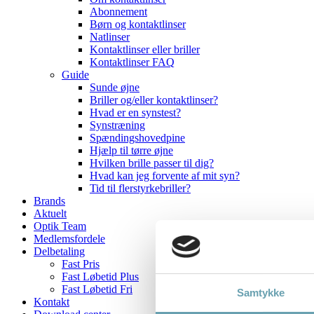
Abonnement
Børn og kontaktlinser
Natlinser
Kontaktlinser eller briller
Kontaktlinser FAQ
Guide
Sunde øjne
Briller og/eller kontaktlinser?
Hvad er en synstest?
Synstræning
Spændingshovedpine
Hjælp til tørre øjne
Hvilken brille passer til dig?
Hvad kan jeg forvente af mit syn?
Tid til flerstyrkebriller?
Brands
Aktuelt
Optik Team
Medlemsfordele
Delbetaling
Fast Pris
Fast Løbetid Plus
Fast Løbetid Fri
Samtykke
Kontakt