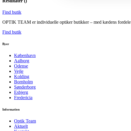
Resultater (
)
Find butik
OPTIK TEAM er individuelle optiker butikker – med kædens fordele. V
Find butik
Byer
København
Aalborg
Odense
Vejle
Kolding
Bornholm
Sønderborg
Esbjerg
Fredericia
Information
Optik Team
Aktuelt