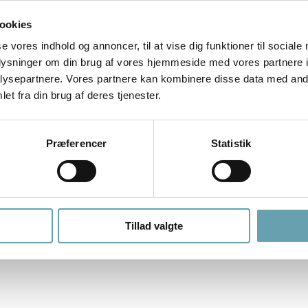
ookies
se vores indhold og annoncer, til at vise dig funktioner til sociale
oplysninger om din brug af vores hjemmeside med vores partnere i
ysepartnere. Vores partnere kan kombinere disse data med andr
et fra din brug af deres tjenester.
signorienterede optikerforretninger, begyndte hun selv at designe. Til 
Præferencer
Statistik
 international succes.
ede hun sin egen serie af briller, der mindede hende om den gammeldags
Tillad valgte