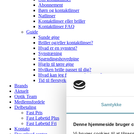
Abonnement
Børn og kontaktlinser
Natlinser
Kontaktlinser eller briller
Kontaktlinser FAQ
Guide
Sunde øjne
Briller og/eller kontaktlinser?
Hvad er en synstest?
Synstræning
Spændingshovedpine
Hjælp til tørre øjne
Hvilken brille passer til dig?
Hvad kan jeg forvente af mit syn?
Tid til flerstyrkebriller?
Brands
Aktuelt
Optik Team
Medlemsfordele
Samtykke
Delbetaling
Fast Pris
Fast Løbetid Plus
Fast Løbetid Fri
Denne hjemmeside bruger c
Kontakt
Vi bruger cookies til at tilpas