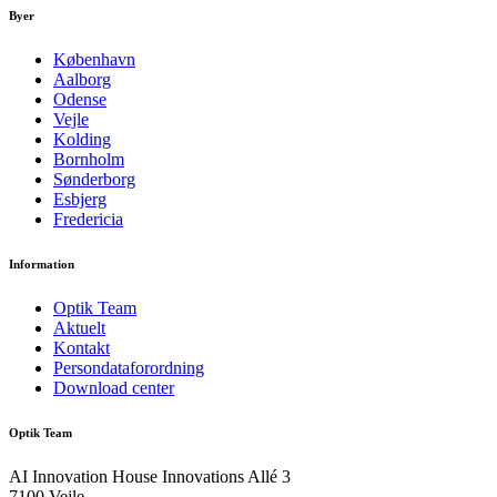
Byer
København
Aalborg
Odense
Vejle
Kolding
Bornholm
Sønderborg
Esbjerg
Fredericia
Information
Optik Team
Aktuelt
Kontakt
Persondataforordning
Download center
Optik Team
AI Innovation House Innovations Allé 3
7100 Vejle