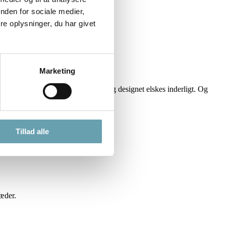
nden for sociale medier,
e oplysninger, du har givet
Marketing
bliver i dag solgt på verdensplan og designet elskes inderligt. Og
Tillad alle
æder.