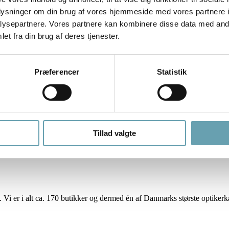
oplysninger om din brug af vores hjemmeside med vores partnere i
ysepartnere. Vores partnere kan kombinere disse data med andr
et fra din brug af deres tjenester.
Præferencer
Statistik
 som Andy) og Wolfgang Scheucher (Wolf).
gtigt, traditionelt brillehåndværk med oppe i tiden, innovativt design, 
Tillad valgte
i er i alt ca. 170 butikker og dermed én af Danmarks største optikerk