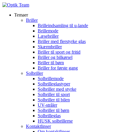
Temaer
Briller
Brilleindsamling til u-lande
Brillemode
Læsebriller
Briller med flerstyrke glas
Skærmbriller
Briller til sport og fritid
Briller og bilkørsel
Briller til børn
Briller for første gang
Solbriller
Solbrillemode
Solbrilleglastyper
Solbriller med styrke
Solbriller til sport
Solbriller til bilen
UV-stråler
Solbriller til børn
Solbrilleglas
HUSK solbrillerne
Kontaktlinser
Om kontaktlinser