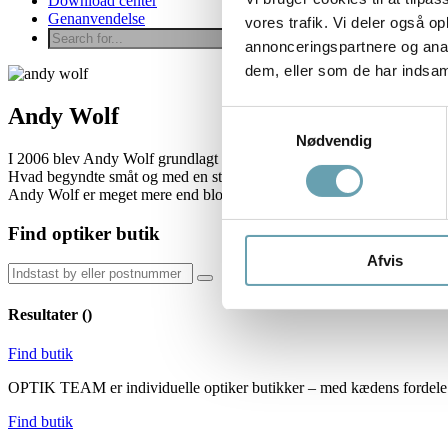
Download center
Genanvendelse
vores trafik. Vi deler også 
annonceringspartnere og anal
dem, eller som de har indsaml
Andy Wolf
Samtykkevalg
Nødvendig
I 2006 blev Andy Wolf grundlagt af Andreas Pirkheim (bedre kendt
Hvad begyndte småt og med en stor vision om at forbinde lokalt, bæredy
Andy Wolf er meget mere end blot briller.
Find optiker butik
Afvis
Resultater (
)
Find butik
OPTIK TEAM er individuelle optiker butikker – med kædens fordele. V
Find butik