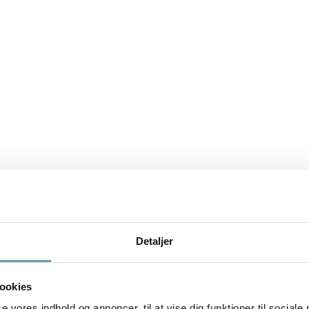
Detaljer
ookies
se vores indhold og annoncer, til at vise dig funktioner til sociale