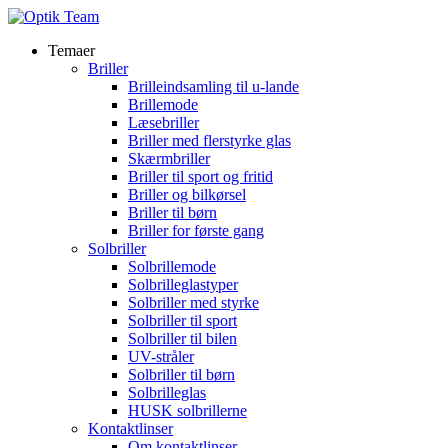
Temaer
Briller
Brilleindsamling til u-lande
Brillemode
Læsebriller
Briller med flerstyrke glas
Skærmbriller
Briller til sport og fritid
Briller og bilkørsel
Briller til børn
Briller for første gang
Solbriller
Solbrillemode
Solbrilleglastyper
Solbriller med styrke
Solbriller til sport
Solbriller til bilen
UV-stråler
Solbriller til børn
Solbrilleglas
HUSK solbrillerne
Kontaktlinser
Om kontaktlinser