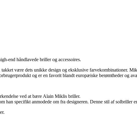
high-end håndlavede briller og accessoires.
et være dets unikke design og eksklusive farvekombinationer. Mikli se
forbrugerprodukt og er en favorit blandt europæiske berømtheder og av
kendelse ved at bære Alain Miklis briller.
om han specifikt anmodede om fra designeren. Denne stil af solbriller e
er.