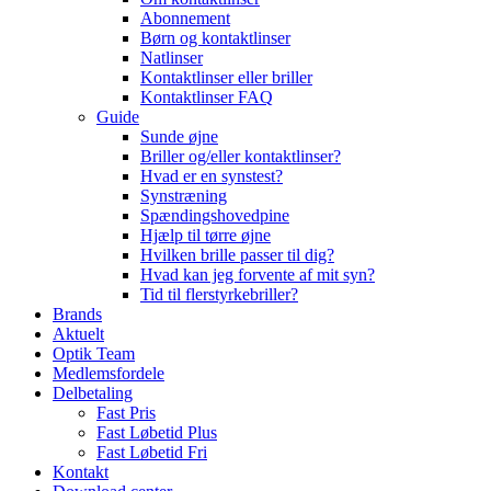
Abonnement
Børn og kontaktlinser
Natlinser
Kontaktlinser eller briller
Kontaktlinser FAQ
Guide
Sunde øjne
Briller og/eller kontaktlinser?
Hvad er en synstest?
Synstræning
Spændingshovedpine
Hjælp til tørre øjne
Hvilken brille passer til dig?
Hvad kan jeg forvente af mit syn?
Tid til flerstyrkebriller?
Brands
Aktuelt
Optik Team
Medlemsfordele
Delbetaling
Fast Pris
Fast Løbetid Plus
Fast Løbetid Fri
Kontakt