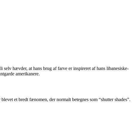
lv hævder, at hans brug af farve er inspireret af hans libanesiske-
antgarde amerikanere.
r blevet et bredt fænomen, der normalt betegnes som “shutter shades”.