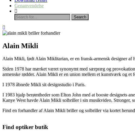
Download center
Genanvendelse
Alain Mikli
Alain Mikli, født Alain Miklitarian, er en fransk-armensk designer af 
Siden 1978 har mærket været synonymt med særpræg og provokation takk
armenske rødder. Alain Mikli er en union mellem et kunstværk og et 
I 1978 åbnede Mikli sit designstudio i Paris.
I 1983 hjalp berømtheder som Elton John med at booste designets aner
Kanye West havde Alain Mikli solbriller i sin musikvideo, Stronger, s
Find en forhandler af Alain Mikli briller og solbriller via kortet herund
Find optiker butik